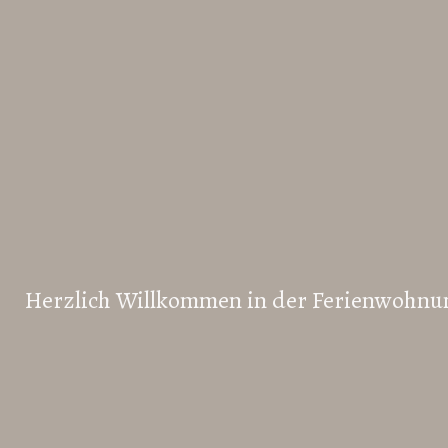
Impressum:
Frank Sonnenberg, Am Mühlberg 4, 95189 Joditz
Herzlich Willkommen in der Ferienwoh